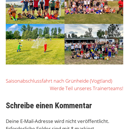
Beitragsnavigation
Saisonabschlussfahrt nach Grünheide (Vogtland)
Werde Teil unseres Trainerteams!
Schreibe einen Kommentar
Deine E-Mail-Adresse wird nicht veröffentlicht.
Erforderliche Felder sind mit
*
markiert