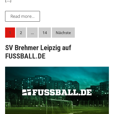
Read more...
Seitennummerierung
1
2
…
14
Nächste
der
SV Brehmer Leipzig auf
Beiträge
FUSSBALL.DE