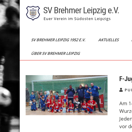
Skip
SV Brehmer Leipzig e.V.
to
content
Euer Verein im Südosten Leipzigs
SV BREHMER LEIPZIG 1952 E.V.
AKTUELLES
ÜBER SV BREHMER LEIPZIG
F-Ju
PU
Am 14
Wurze
Jeden
vor d