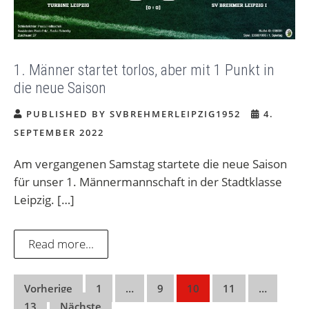
1. Männer startet torlos, aber mit 1 Punkt in
die neue Saison
PUBLISHED BY SVBREHMERLEIPZIG1952
4.
SEPTEMBER 2022
Am vergangenen Samstag startete die neue Saison
für unser 1. Männermannschaft in der Stadtklasse
Leipzig. […]
Read more...
Seitennummerierung
Vorherige
1
…
9
10
11
…
13
Nächste